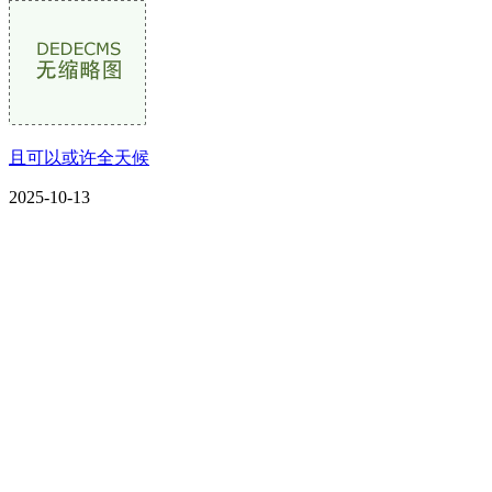
且可以或许全天候
2025-10-13
CONTACT US
联系我们
名称：辽宁欢迎来到公海,赌船金属科技有限公司