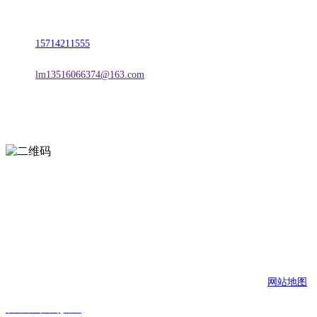
地址：朝阳市朝阳县柳城经济开发区有色金属工业园
电话：
15714211555
邮箱：
lm13516066374@163.com
扫一扫进入手机网站
页面版权归辽宁欢迎来到公海,赌船金属科技有限公司 所有
网站地图
欢迎来到公海,赌船