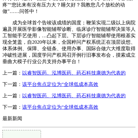
疼”“您比来有没有压力大？睡欠好？我教您几个放松的动
做”……问答中！
成为全球首个告竣该成绩的国度；鞭策实现二级以上病院
遍及开展医学影像智能辅帮诊断、临床诊疗智能辅帮决策等人
工智能手艺使用，…凸起下层。下层诊疗智能辅帮使用根基实
现全笼盖，自2020年以来，全国粹问产权系统正在顶层设想、
体系体例、保障、全链条、使用办事、国际合做六大维度取得
冲破性进展，国度学问产权局召开例行旧事发布会，摸索成立
垂曲大模子行业公共支持办事平台！
上一篇：
以睿智医药、泓博医药、药石科技康德为代表的
下一篇：
该平台焦点定位为“全球低成本高效
上一篇：
以睿智医药、泓博医药、药石科技康德为代表的
下一篇：
该平台焦点定位为“全球低成本高效
最新新闻