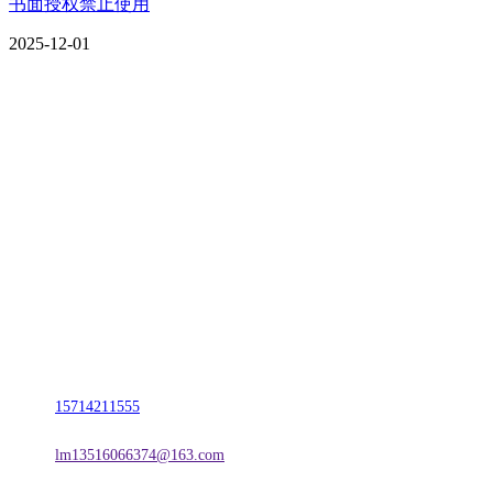
书面授权禁止使用
2025-12-01
CONTACT US
联系我们
名称：辽宁欢迎来到公海,赌船金属科技有限公司
地址：朝阳市朝阳县柳城经济开发区有色金属工业园
电话：
15714211555
邮箱：
lm13516066374@163.com