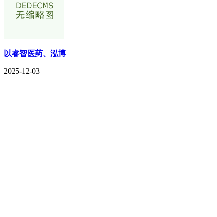
以睿智医药、泓博
2025-12-03
CONTACT US
联系我们
名称：辽宁欢迎来到公海,赌船金属科技有限公司
地址：朝阳市朝阳县柳城经济开发区有色金属工业园