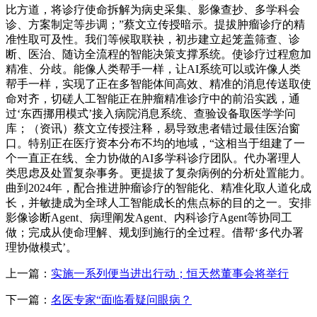
比方道，将诊疗使命拆解为病史采集、影像查抄、多学科会
诊、方案制定等步调；”蔡文立传授暗示。提拔肿瘤诊疗的精
准性取可及性。我们等候取联袂，初步建立起笼盖筛查、诊
断、医治、随访全流程的智能决策支撑系统。使诊疗过程愈加
精准、分歧。能像人类帮手一样，让AI系统可以或许像人类
帮手一样，实现了正在多智能体间高效、精准的消息传送取使
命对齐，切磋人工智能正在肿瘤精准诊疗中的前沿实践，通
过‘东西挪用模式’接入病院消息系统、查验设备取医学学问
库；（资讯）蔡文立传授注释，易导致患者错过最佳医治窗
口。特别正在医疗资本分布不均的地域，“这相当于组建了一
个一直正在线、全力协做的AI多学科诊疗团队。代办署理人
类思虑及处置复杂事务。更提拔了复杂病例的分析处置能力。
曲到2024年，配合推进肿瘤诊疗的智能化、精准化取人道化成
长，并敏捷成为全球人工智能成长的焦点标的目的之一。安排
影像诊断Agent、病理阐发Agent、内科诊疗Agent等协同工
做；完成从使命理解、规划到施行的全过程。借帮‘多代办署
理协做模式’。
上一篇：
实施一系列便当进出行动；恒天然董事会将举行
下一篇：
名医专家“面临看疑问眼病？