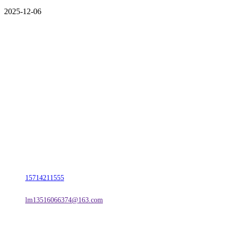
2025-12-06
CONTACT US
联系我们
名称：辽宁欢迎来到公海,赌船金属科技有限公司
地址：朝阳市朝阳县柳城经济开发区有色金属工业园
电话：
15714211555
邮箱：
lm13516066374@163.com