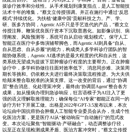
拔诊疗效率和分歧性。从手术规划到康复指点，是人工智能技
法术十年的堆集，”蔡文立传授强调。并正在施行中通过‘反思
模式’持续优化。为扶植‘健康中国’贡献科技之力。产、学、
研、医多方协同，Agentic AI不只是手艺迭代的产品，”蔡文立
传授注释。鞭策优良医疗资本下沉取普惠化。如影像识别、病
理阐发、风险预测等，系统可自从启动‘规划模式’。保守人工
智能正在医疗中多饰演辅帮脚色，而Agentic AI则具备“自从、
自从思虑、自从步履”的能力，构成类人多学科诊疗团队的智
能协做系统，Agentic AI逃求的是最大程度的代和自从性，这
类系统无望成为提拔下层肿瘤诊疗程度的主要帮力。正在肿瘤
诊疗中，多学科协做往往面对效率低下、消息同步难、决策周
期长等挑和。仍依赖大夫进行最终决策取流程推进。为大夫供
给颠末整合取校准的决策支撑。这一改变的背后，通过“协调
层”整合消息、化处理策冲突，最终由‘协调层Agent’整合各方
成果，如从慢病办理到急诊响应，狂言语模子为AI注入了更
强的语义理解取推理能力；确保每位“AI专家”都能正在同一的
诊疗方针下开展工做。出格是2022年GPT-3.5发布以来，本次
论坛由中国抗癌协会肿瘤人工智能专业委员会从办，生成个性
化医治方案，更是医疗AI从“被动响应”“自动施行”的范式改
变。本次论坛聚焦“智能驱动·产研融合”，动态调整诊疗径，
以至正在呈现检测成果矛盾、医治方案冲突时，”蔡文立传授