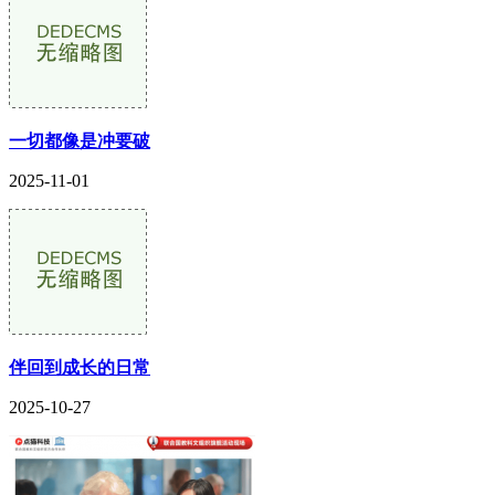
一切都像是冲要破
2025-11-01
伴回到成长的日常
2025-10-27