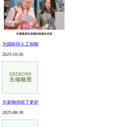
为国际间人工智能
2025-10-26
为宠物供给了更舒
2025-08-30