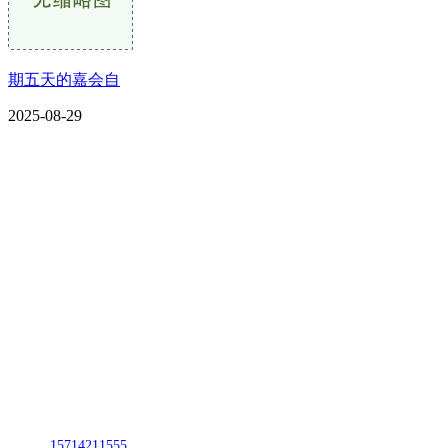
期五天的嘉会自
2025-08-29
CONTACT US
联系我们
名称：辽宁欢迎来到公海,赌船金属科技有限公司
地址：朝阳市朝阳县柳城经济开发区有色金属工业园
电话：
15714211555