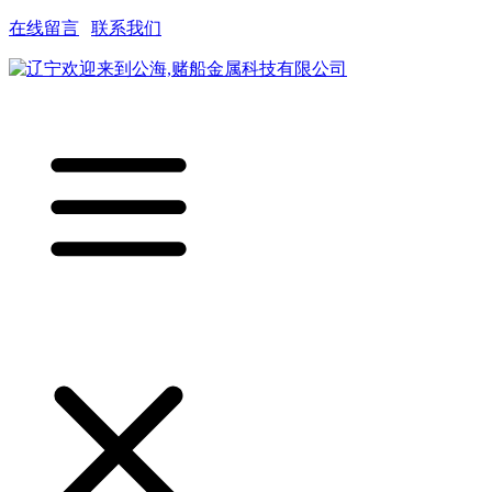
在线留言
|
联系我们