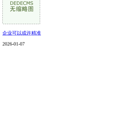
企业可以或许精准
2026-01-07
CONTACT US
联系我们
名称：辽宁欢迎来到公海,赌船金属科技有限公司
地址：朝阳市朝阳县柳城经济开发区有色金属工业园