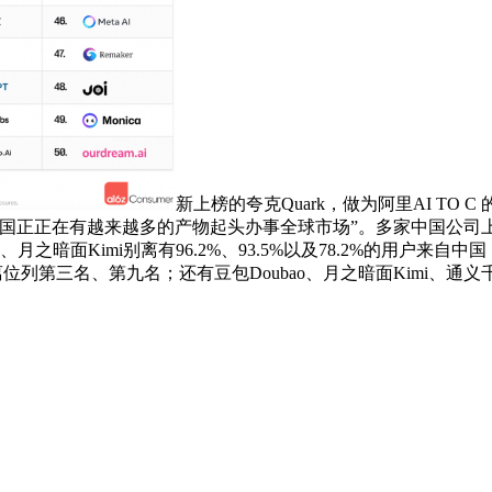
新上榜的夸克Quark，做为阿里AI TO
国正正在有越来越多的产物起头办事全球市场”。多家中国公司上榜
月之暗面Kimi别离有96.2%、93.5%以及78.2%的用户来自中国，全球
rk别离位列第三名、第九名；还有豆包Doubao、月之暗面Kimi、