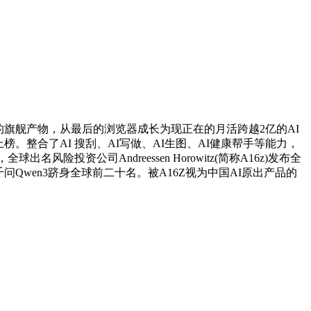
 C 的旗舰产物，从最后的浏览器成长为现正在的月活跨越2亿的AI
。整合了AI 搜刮、AI写做、AI生图、AI健康帮手等能力，
出名风险投资公司Andreessen Horowitz(简称A16z)发布全
通义千问Qwen3跻身全球前二十名。被A16Z视为中国AI原出产品的