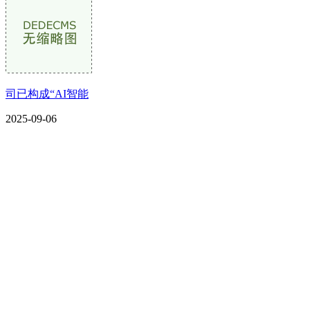
司已构成“AI智能
2025-09-06
CONTACT US
联系我们
名称：辽宁欢迎来到公海,赌船金属科技有限公司