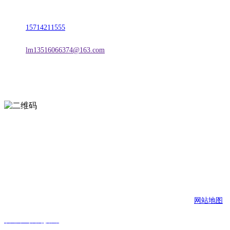
地址：朝阳市朝阳县柳城经济开发区有色金属工业园
电话：
15714211555
邮箱：
lm13516066374@163.com
扫一扫进入手机网站
页面版权归辽宁欢迎来到公海,赌船金属科技有限公司 所有
网站地图
欢迎来到公海,赌船