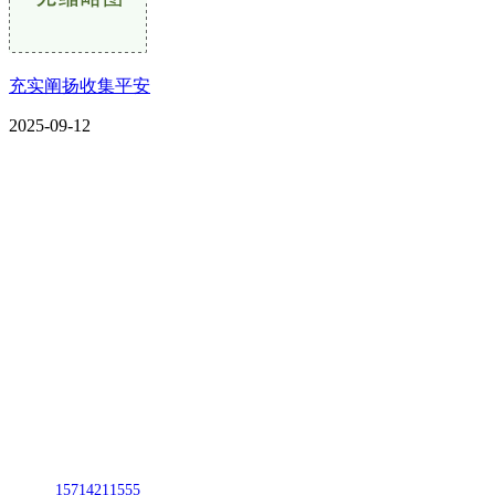
充实阐扬收集平安
2025-09-12
CONTACT US
联系我们
名称：辽宁欢迎来到公海,赌船金属科技有限公司
地址：朝阳市朝阳县柳城经济开发区有色金属工业园
电话：
15714211555