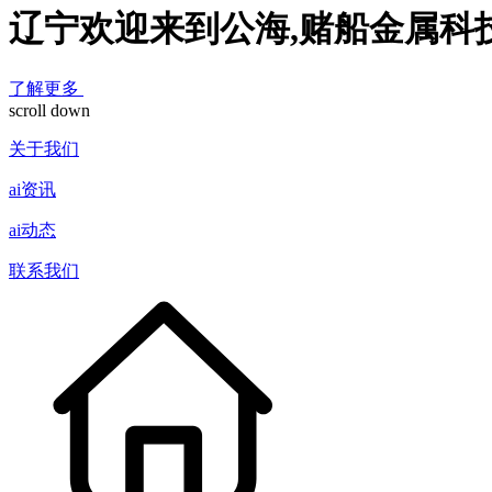
辽宁欢迎来到公海,赌船金属科
了解更多
scroll down
关于我们
ai资讯
ai动态
联系我们