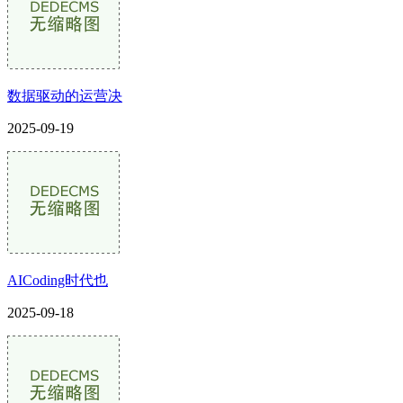
数据驱动的运营决
2025-09-19
AICoding时代也
2025-09-18