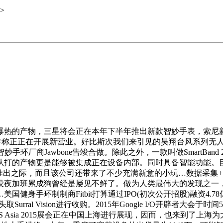
>
产物，三星将会正在本年下半年推出新款智妙手表，索尼新款智妙手
不错。并称正正在开展新营业。好比斯次我们来引见的昊翔台风系列
手环厂商Jawbone告竣合做。除此之外，一款叫做SmartBa
从打的产物更是能够被集成正在设备内部。同时具备智能功能。目
推出之际，而且该公司还带来了不少充满新意的小玩…数据采集
没夜加班累成狗曾经是屡见不鲜了。做为人类最伟大的发现之一
手环制制商Fitbit打算通过IPO(初次公开招股)融资4.78亿
urral Vision进行收购。2015年Google I/O开辟者大
 Asia 2015展会正在中国上海进行展现，因而，也来到了上