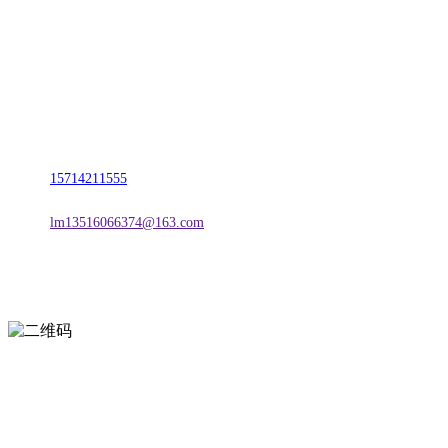
名称：辽宁欢迎来到公海,赌船金属科技有限公司
地址：朝阳市朝阳县柳城经济开发区有色金属工业园
电话：
15714211555
邮箱：
lm13516066374@163.com
扫一扫进入手机网站