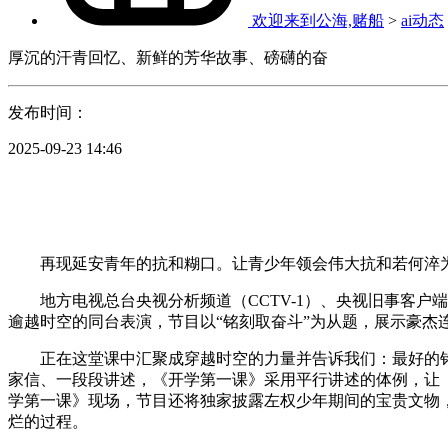
欢迎来到公海,赌船
>
ai动态
厚沉的汗青回忆、新鲜的芳华故事、磅礴的奋
发布时间：
2025-09-23 14:46
再现延安青年的抗和糊口。让青少年领会伟大抗和若何淬为
地方电视总台央视分析频道（CCTV-1）、央视旧事客户端
逾越时空的同台表演，节目以“铭刻取奋斗”为从题，展示豪
正在这堂课中汇聚成穿越时空的力量并告诉我们：最好的铭
家信、一段段讲述，《开学第一课》采用平行讲述的体例，让
学第一课》现场，节目还将独家披露左权少年期间的宝贵文物
烂的过程。