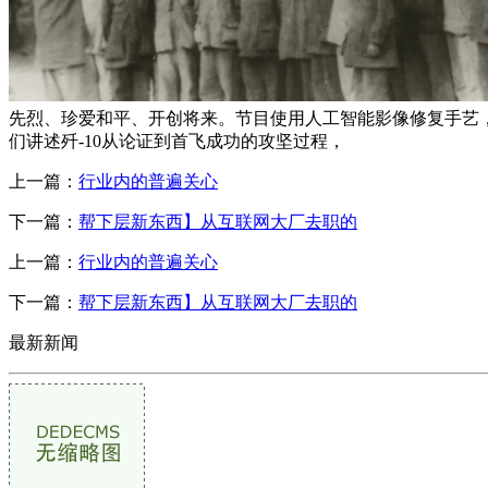
先烈、珍爱和平、开创将来。节目使用人工智能影像修复手艺，
们讲述歼-10从论证到首飞成功的攻坚过程，
上一篇：
行业内的普遍关心
下一篇：
帮下层新东西】从互联网大厂去职的
上一篇：
行业内的普遍关心
下一篇：
帮下层新东西】从互联网大厂去职的
最新新闻