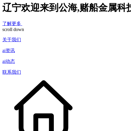
辽宁欢迎来到公海,赌船金属科
了解更多
scroll down
关于我们
ai资讯
ai动态
联系我们