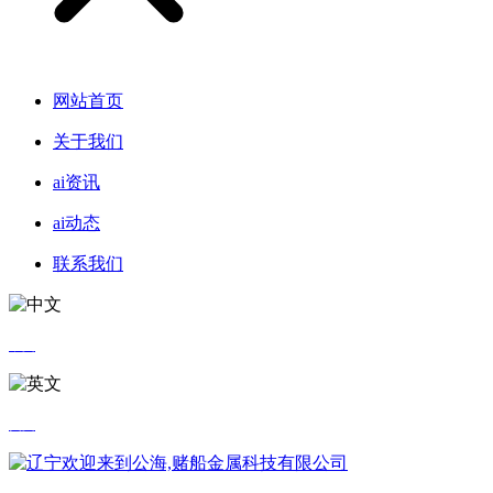
网站首页
关于我们
ai资讯
ai动态
联系我们
中文
英文