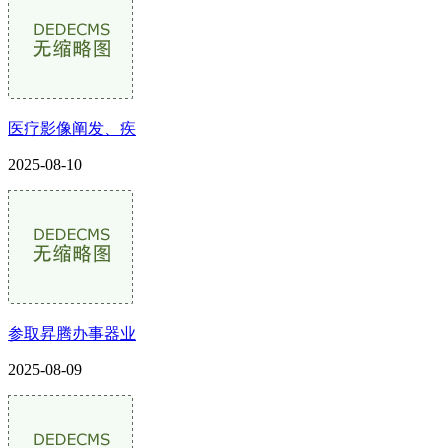
医疗影像阐发、疾
2025-08-10
参取昇腾办事器业
2025-08-09