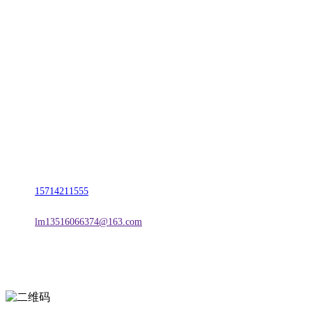
CONTACT US
联系我们
名称：辽宁欢迎来到公海,赌船金属科技有限公司
地址：朝阳市朝阳县柳城经济开发区有色金属工业园
电话：
15714211555
邮箱：
lm13516066374@163.com