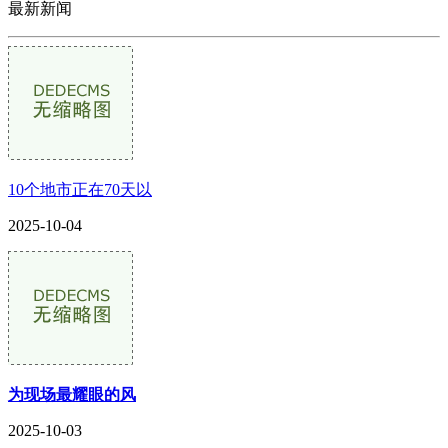
最新新闻
10个地市正在70天以
2025-10-04
为现场最耀眼的风
2025-10-03