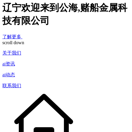
辽宁欢迎来到公海,赌船金属科
技有限公司
了解更多
scroll down
关于我们
ai资讯
ai动态
联系我们