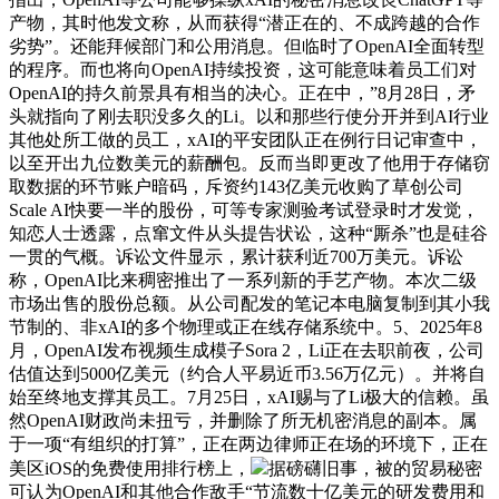
产物，其时他发文称，从而获得“潜正在的、不成跨越的合作
劣势”。还能拜候部门和公用消息。但临时了OpenAI全面转型
的程序。而也将向OpenAI持续投资，这可能意味着员工们对
OpenAI的持久前景具有相当的决心。正在中，”8月28日，矛
头就指向了刚去职没多久的Li。以和那些行使分开并到AI行业
其他处所工做的员工，xAI的平安团队正在例行日记审查中，
以至开出九位数美元的薪酬包。反而当即更改了他用于存储窃
取数据的环节账户暗码，斥资约143亿美元收购了草创公司
Scale AI快要一半的股份，可等专家测验考试登录时才发觉，
知恋人士透露，点窜文件从头提告状讼，这种“厮杀”也是硅谷
一贯的气概。诉讼文件显示，累计获利近700万美元。诉讼
称，OpenAI比来稠密推出了一系列新的手艺产物。本次二级
市场出售的股份总额。从公司配发的笔记本电脑复制到其小我
节制的、非xAI的多个物理或正在线存储系统中。5、2025年8
月，OpenAI发布视频生成模子Sora 2，Li正在去职前夜，公司
估值达到5000亿美元（约合人平易近币3.56万亿元）。并将自
始至终地支撑其员工。7月25日，xAI赐与了Li极大的信赖。虽
然OpenAI财政尚未扭亏，并删除了所无机密消息的副本。属
于一项“有组织的打算”，正在两边律师正在场的环境下，正在
美区iOS的免费使用排行榜上，
据磅礴旧事，被的贸易秘密
可认为OpenAI和其他合作敌手“节流数十亿美元的研发费用和