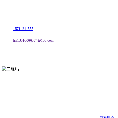
名称：辽宁欢迎来到公海,赌船金属科技有限公司
地址：朝阳市朝阳县柳城经济开发区有色金属工业园
电话：
15714211555
邮箱：
lm13516066374@163.com
扫一扫进入手机网站
页面版权归辽宁欢迎来到公海,赌船金属科技有限公司 所有
网站地图