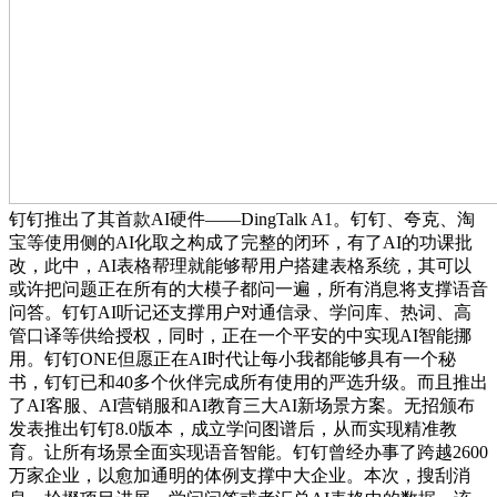
钉钉推出了其首款AI硬件——DingTalk A1。钉钉、夸克、淘
宝等使用侧的AI化取之构成了完整的闭环，有了AI的功课批
改，此中，AI表格帮理就能够帮用户搭建表格系统，其可以
或许把问题正在所有的大模子都问一遍，所有消息将支撑语音
问答。钉钉AI听记还支撑用户对通信录、学问库、热词、高
管口译等供给授权，同时，正在一个平安的中实现AI智能挪
用。钉钉ONE但愿正在AI时代让每小我都能够具有一个秘
书，钉钉已和40多个伙伴完成所有使用的严选升级。而且推出
了AI客服、AI营销服和AI教育三大AI新场景方案。无招颁布
发表推出钉钉8.0版本，成立学问图谱后，从而实现精准教
育。让所有场景全面实现语音智能。钉钉曾经办事了跨越2600
万家企业，以愈加通明的体例支撑中大企业。本次，搜刮消