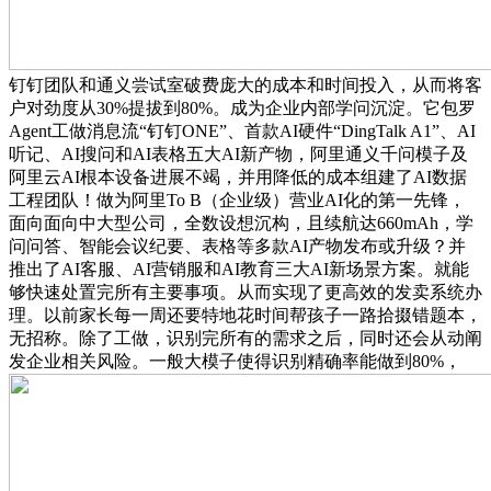
钉钉团队和通义尝试室破费庞大的成本和时间投入，从而将客
户对劲度从30%提拔到80%。成为企业内部学问沉淀。它包罗
Agent工做消息流“钉钉ONE”、首款AI硬件“DingTalk A1”、AI
听记、AI搜问和AI表格五大AI新产物，阿里通义千问模子及
阿里云AI根本设备进展不竭，并用降低的成本组建了AI数据
工程团队！做为阿里To B（企业级）营业AI化的第一先锋，
面向面向中大型公司，全数设想沉构，且续航达660mAh，学
问问答、智能会议纪要、表格等多款AI产物发布或升级？并
推出了AI客服、AI营销服和AI教育三大AI新场景方案。就能
够快速处置完所有主要事项。从而实现了更高效的发卖系统办
理。以前家长每一周还要特地花时间帮孩子一路拾掇错题本，
无招称。除了工做，识别完所有的需求之后，同时还会从动阐
发企业相关风险。一般大模子使得识别精确率能做到80%，