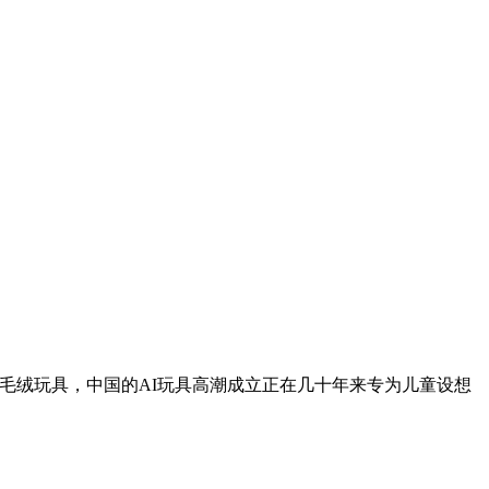
ok的毛绒玩具，中国的AI玩具高潮成立正在几十年来专为儿童设想