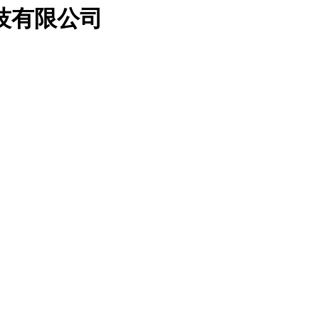
技有限公司