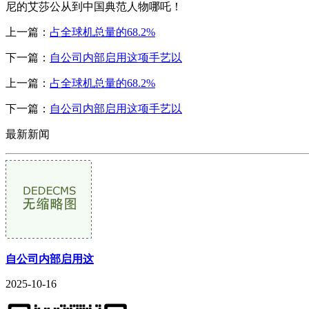
尼的艾莎公从到中国典范人物哪吒！
上一篇：
占全球机总量的68.2%
下一篇：
自公司内部启用这项手艺以
上一篇：
占全球机总量的68.2%
下一篇：
自公司内部启用这项手艺以
最新新闻
自公司内部启用这
2025-10-16