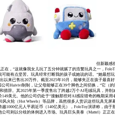
但新颖感
现正在，“这就像我女儿玩了五分钟就腻了的浩繁玩具之一，FoloToy
来说可能有点坚苦。玩具经常打断我的孩子或她说的话。“她最想
来已售出20万件。截至2025年10月，能够夹正在孩子最喜好
公司Haivivi制制，让父母能够正在39个脚色之间切换，“它
和措辞。其2025年第一季度售出了跨越2万个AI毛绒玩具，并
价149美元。他的公司仍处于“接触那些对AI感应猎奇的晚期采
芭比和风火轮（Hot Wheels）等品牌，虽然很多人赏识这些玩
1000亿元人平易近币（140亿美元），FoloToy演讲称，
司则以分歧的体例进入市场。玩具巨头美泰（Mattel）正正在