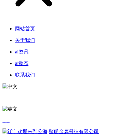
网站首页
关于我们
ai资讯
ai动态
联系我们
中文
英文