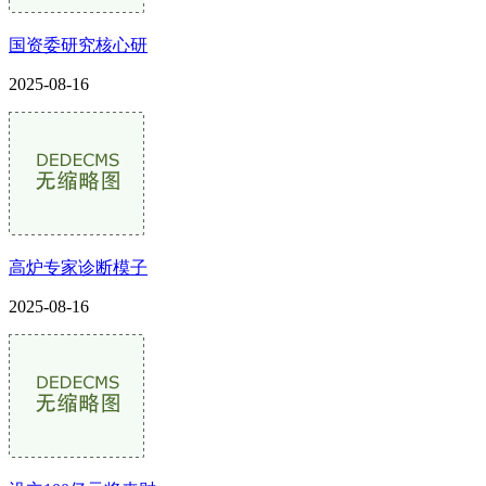
国资委研究核心研
2025-08-16
高炉专家诊断模子
2025-08-16