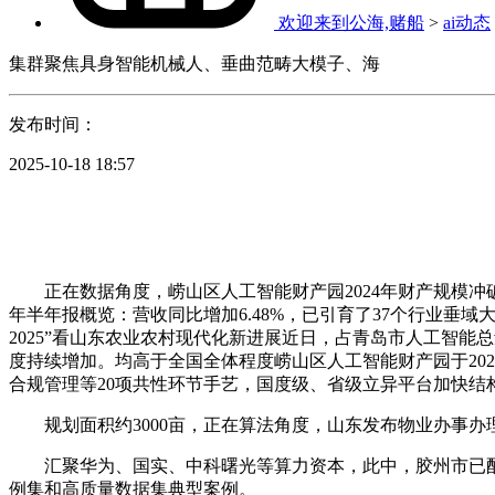
欢迎来到公海,赌船
>
ai动态
集群聚焦具身智能机械人、垂曲范畴大模子、海
发布时间：
2025-10-18 18:57
正在数据角度，崂山区人工智能财产园2024年财产规模冲破35
年半年报概览：营收同比增加6.48%，已引育了37个行业
2025”看山东农业农村现代化新进展近日，占青岛市人工智能
度持续增加。均高于全国全体程度崂山区人工智能财产园于20
合规管理等20项共性环节手艺，国度级、省级立异平台加快结
规划面积约3000亩，正在算法角度，山东发布物业办事办
汇聚华为、国实、中科曙光等算力资本，此中，胶州市已配备
例集和高质量数据集典型案例。