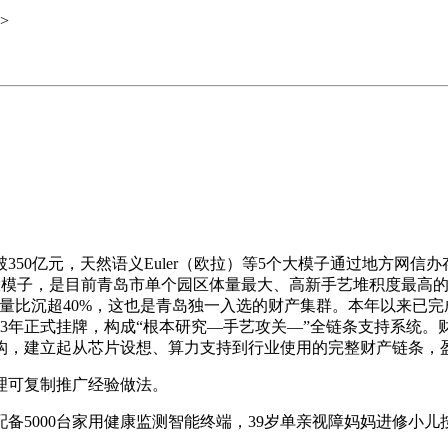
>
0亿元，天然语义Euler（欧拉）等5个大模子通过地方网信办
垂域大模子，是目前青岛市单个园区体量最大、高新手艺堆积度最高
总量比沉超40%，这也是青岛独一入选的财产集群。本年以来已完成
23年正式挂牌，构成“根本研究—手艺攻关—”全链条支持系统
构，建立起从芯片设想、算力支持到行业使用的完整财产链条，盈利
理可复制推广经验做法。
5000台家用健康监测智能终端，39岁单亲视障妈妈进修小儿