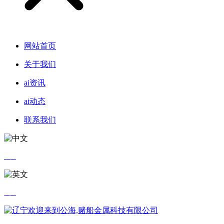
网站首页
关于我们
ai资讯
ai动态
联系我们
中文
英文