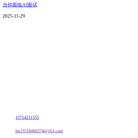
当你面临AI面试
2025-11-29
CONTACT US
联系我们
名称：辽宁欢迎来到公海,赌船金属科技有限公司
地址：朝阳市朝阳县柳城经济开发区有色金属工业园
电话：
15714211555
邮箱：
lm13516066374@163.com