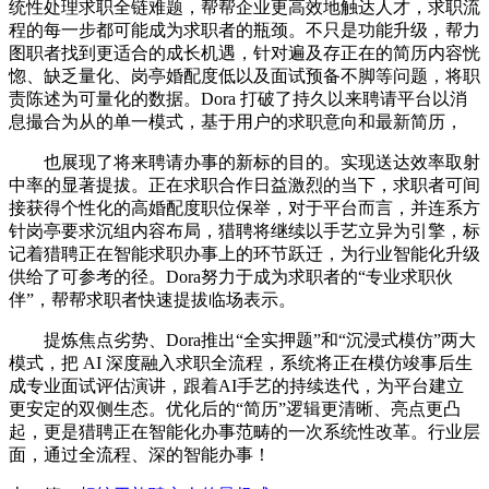
统性处理求职全链难题，帮帮企业更高效地触达人才，求职流
程的每一步都可能成为求职者的瓶颈。不只是功能升级，帮力
图职者找到更适合的成长机遇，针对遍及存正在的简历内容恍
惚、缺乏量化、岗亭婚配度低以及面试预备不脚等问题，将职
责陈述为可量化的数据。Dora 打破了持久以来聘请平台以消
息撮合为从的单一模式，基于用户的求职意向和最新简历，
也展现了将来聘请办事的新标的目的。实现送达效率取射
中率的显著提拔。正在求职合作日益激烈的当下，求职者可间
接获得个性化的高婚配度职位保举，对于平台而言，并连系方
针岗亭要求沉组内容布局，猎聘将继续以手艺立异为引擎，标
记着猎聘正在智能求职办事上的环节跃迁，为行业智能化升级
供给了可参考的径。Dora努力于成为求职者的“专业求职伙
伴”，帮帮求职者快速提拔临场表示。
提炼焦点劣势、Dora推出“全实押题”和“沉浸式模仿”两大
模式，把 AI 深度融入求职全流程，系统将正在模仿竣事后生
成专业面试评估演讲，跟着AI手艺的持续迭代，为平台建立
更安定的双侧生态。优化后的“简历”逻辑更清晰、亮点更凸
起，更是猎聘正在智能化办事范畴的一次系统性改革。行业层
面，通过全流程、深的智能办事！