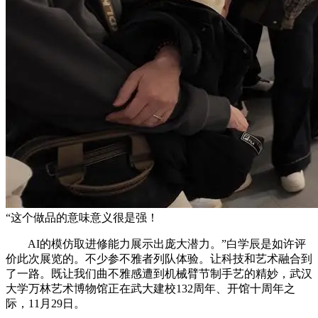
“这个做品的意味意义很是强！
AI的模仿取进修能力展示出庞大潜力。”白学辰是如许评
价此次展览的。不少参不雅者列队体验。让科技和艺术融合到
了一路。既让我们曲不雅感遭到机械臂节制手艺的精妙，武汉
大学万林艺术博物馆正在武大建校132周年、开馆十周年之
际，11月29日。