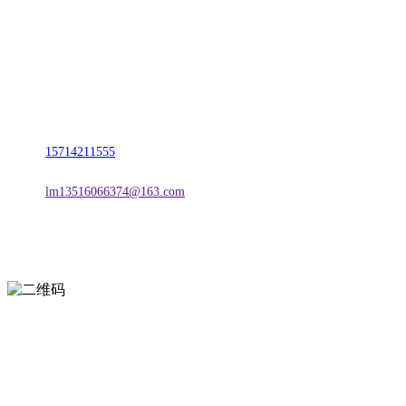
名称：辽宁欢迎来到公海,赌船金属科技有限公司
地址：朝阳市朝阳县柳城经济开发区有色金属工业园
电话：
15714211555
邮箱：
lm13516066374@163.com
扫一扫进入手机网站