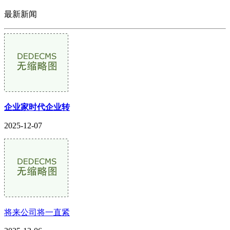
最新新闻
企业家时代企业转
2025-12-07
将来公司将一直紧