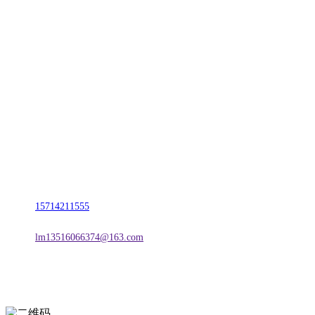
CONTACT US
联系我们
名称：辽宁欢迎来到公海,赌船金属科技有限公司
地址：朝阳市朝阳县柳城经济开发区有色金属工业园
电话：
15714211555
邮箱：
lm13516066374@163.com