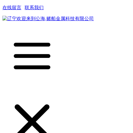
在线留言
|
联系我们