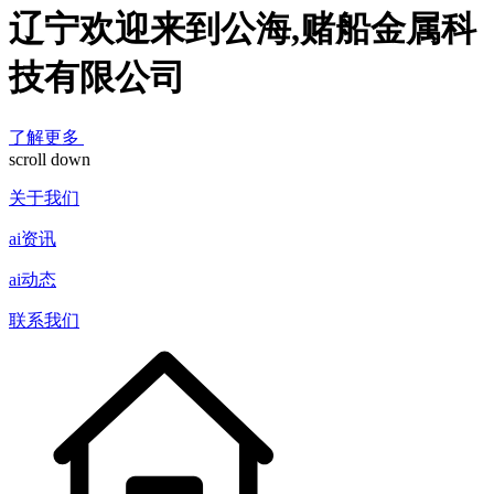
辽宁欢迎来到公海,赌船金属科
技有限公司
了解更多
scroll down
关于我们
ai资讯
ai动态
联系我们