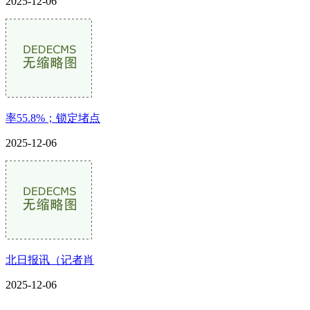
2025-12-06
率55.8%；锁定堵点
2025-12-06
北日报讯（记者肖
2025-12-06