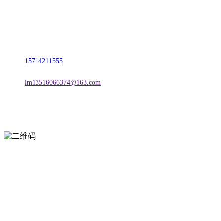
名称：辽宁欢迎来到公海,赌船金属科技有限公司
地址：朝阳市朝阳县柳城经济开发区有色金属工业园
电话：
15714211555
邮箱：
lm13516066374@163.com
扫一扫进入手机网站