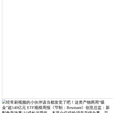
经常刷视频的小伙伴该当都发觉了吧！这类产物两周“吸
金”超140亿元 ETF规模周报《节制：Resonant》创意总监：新
配角新故事/AI成长这两年，本平台仅供给消息存储办事。百