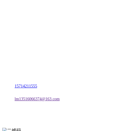
CONTACT US
联系我们
名称：辽宁欢迎来到公海,赌船金属科技有限公司
地址：朝阳市朝阳县柳城经济开发区有色金属工业园
电话：
15714211555
邮箱：
lm13516066374@163.com