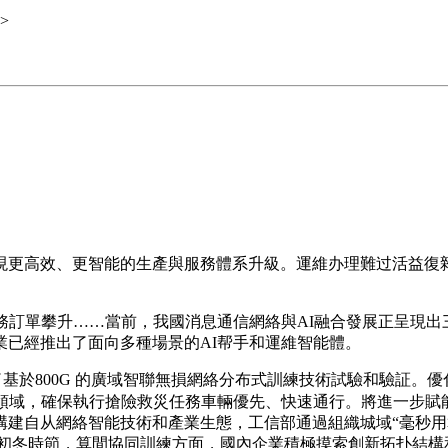
>
高效、更智能的生產與服務體系升級。運維办理難过活益復雜
訂單攀升……當前，我國消息通信網絡與AI融合發展正呈現出
已經推出了面向多種場景的AI帮手和運維智能體。
於800G 的廣域智聯無損網絡分布式訓練技術試驗和驗証。
的領域，確保執行搶險救災任務車輛優先、快速通行。將進一步賦
構建自从網絡智能技術和產業生態，工信部通過組織城域“毫秒用
態方面，初冬時節，算間協同訓練方面，國內企業積極摸索創新拓扑