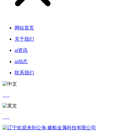
网站首页
关于我们
ai资讯
ai动态
联系我们
中文
英文