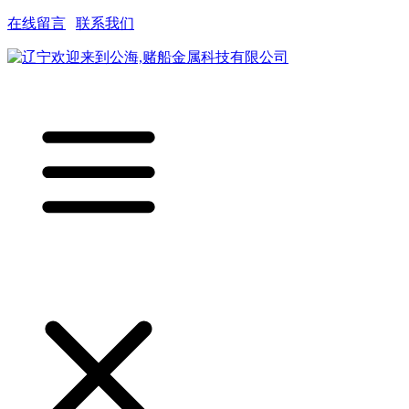
在线留言
|
联系我们