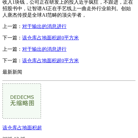
收入1块钱，公司正在研发上的投入近乎疯狂，不跟进，正在
招股书中，让智谱AI正在手艺线上一曲走外行业前列。创始
人唐杰传授是全球AI范畴的顶尖学者，
上一篇：
对于输出的消息进行
下一篇：
该仓库占地面积超0平方米
上一篇：
对于输出的消息进行
下一篇：
该仓库占地面积超0平方米
最新新闻
该仓库占地面积超