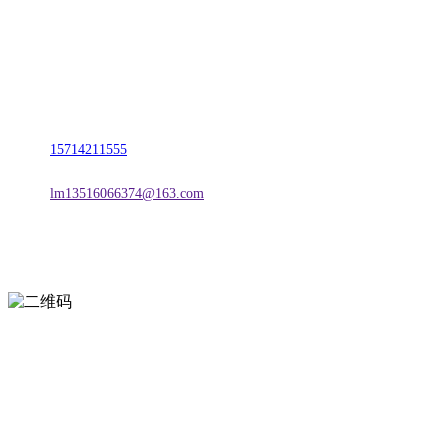
名称：辽宁欢迎来到公海,赌船金属科技有限公司
地址：朝阳市朝阳县柳城经济开发区有色金属工业园
电话：
15714211555
邮箱：
lm13516066374@163.com
扫一扫进入手机网站