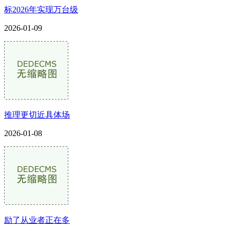
标2026年实现万台级
2026-01-09
推理更切近具体场
2026-01-08
励了从业者正在多