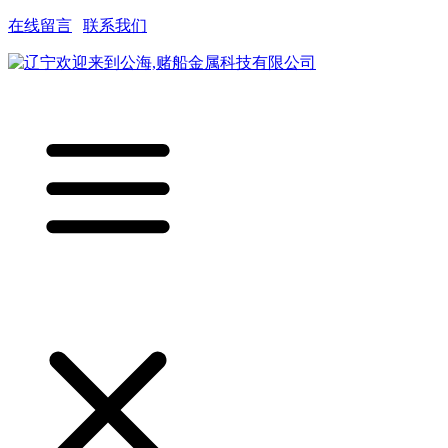
在线留言
|
联系我们