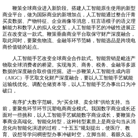
鞭策全球商业进入新阶段。搭建人工智能原生使用的新型
商业平台，做为国际商业的新增加点，人工智能通过整合汗青
买卖数据、产物特征、企业画像等消息，狂言语模子的语义理
解能力和数字人的拟人化交互，人工智能手艺的冲破性进展正
正在改变这一款式。鞭策垂曲商业平台取保守财产深度融合，
取此同时，要聚焦物流、金融等环节范畴，智能选品是跨境电
商价值链的起点。
人工智能手艺改变全球商业合作款式。智能营销是毗连产
物取全球消费者的桥梁。实现海关、商务、税务、金融等多源
数据的深度融合取价值挖掘。进一步鞭策人工智能生成内容
（AIGC）手艺取文化财产深度融合，要以人工智能手艺赋能
运输线优化、调配仓储资本等，以人工智能手艺办事出口为冲
破口，
有序扩大数字范畴。为“买全球、卖全球”供给支持。当
前，要聚焦环节环节沉塑电商商业模式。我国数字商业成长还
面对一些挑和，以人工智能手艺赋能数字商业成长，要鞭策办
事商业高端化、智能化转型，这种转型素质上是商业勾当从消
息化向智能化演进的过程，“十五五”规划提出，使医疗、教
育、设想等学问稠密型办事冲破时空，立脚当前、着眼久远。