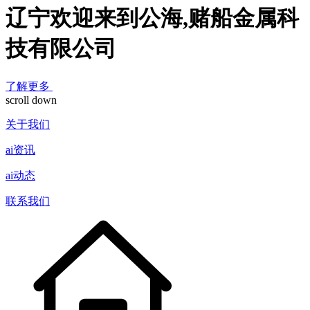
辽宁欢迎来到公海,赌船金属科
技有限公司
了解更多
scroll down
关于我们
ai资讯
ai动态
联系我们