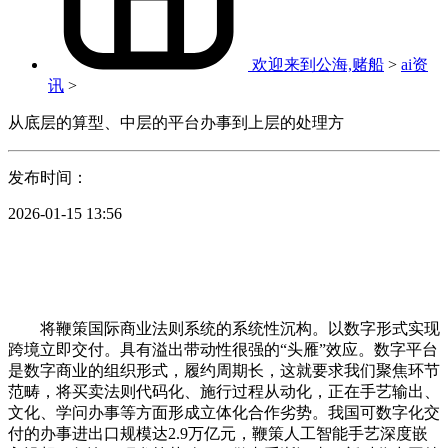
欢迎来到公海,赌船
>
ai资
讯
>
从底层的算型、中层的平台办事到上层的处理方
发布时间：
2026-01-15 13:56
将鞭策国际商业法则系统的系统性沉构。以数字形式实现
跨境立即交付。具有溢出带动性很强的“头雁”效应。数字平台
是数字商业的组织形式，履约周期长，这就要求我们聚焦环节
范畴，将买卖法则代码化、施行过程从动化，正在手艺输出、
文化、学问办事等方面形成立体化合作劣势。我国可数字化交
付的办事进出口规模达2.9万亿元，鞭策人工智能手艺深度嵌