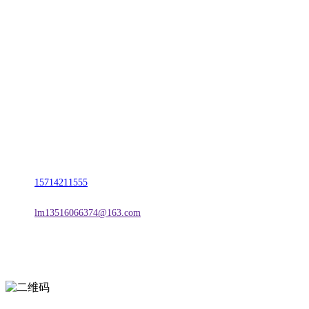
CONTACT US
联系我们
名称：辽宁欢迎来到公海,赌船金属科技有限公司
地址：朝阳市朝阳县柳城经济开发区有色金属工业园
电话：
15714211555
邮箱：
lm13516066374@163.com