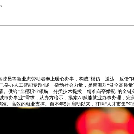
>
员等新业态劳动者奉上暖心办事，构成“模仿－送达－反馈”
目已举办人工智能专题4场，撬动社会力量，是南海对“健全高质量
才聘请。供给“全程职业领航—分类技术提拔—精准岗亭婚配”的
城市办事业”需求，从办方暗示，摸索AI赋能就业办事办理，完美“
准、高效的就业支撑。自本年5月启动以来，打响“人才市集”勾