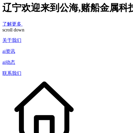
辽宁欢迎来到公海,赌船金属科
了解更多
scroll down
关于我们
ai资讯
ai动态
联系我们