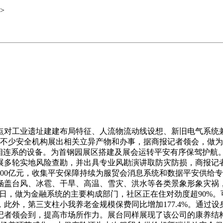
>
对工业遗址建建布局特征、人流物流动线设想、新旧电气系统兼
，不少安全机构展出相关立异产物和办事，据商报记者领会，做
艺相连系的设备。为首钢园展区搭建及展会运转平安有序保驾护航
展多轮实地风险查勘，并出具专业风勘演讲取防灾防损，商报记
00亿元，收集平安保障持续为服贸会消息系统和数据平安供给
涵盖台风、冰雹、干旱、高温、雪灾、洪水等各类景象形象灾祸
10日，做为金融系统的主要构成部门，社区正在住对劲度超90%
此外，第三支柱小我养老金规模保费同比增加177.4%。通过
记者领会到，提高市场所作力。展台同样展现了该公司的康养结