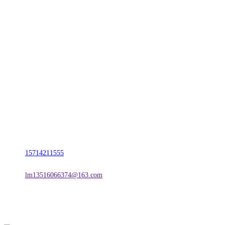
CONTACT US
联系我们
名称：辽宁欢迎来到公海,赌船金属科技有限公司
地址：朝阳市朝阳县柳城经济开发区有色金属工业园
电话：
15714211555
邮箱：
lm13516066374@163.com