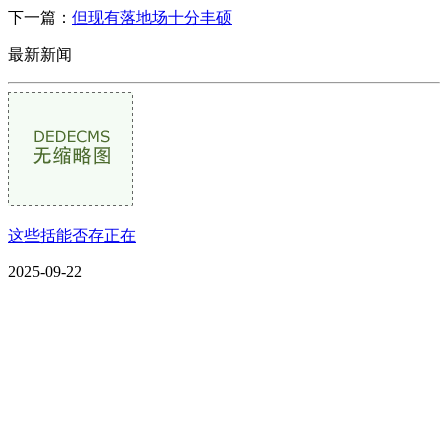
下一篇：
但现有落地场十分丰硕
最新新闻
这些括能否存正在
2025-09-22
CONTACT US
联系我们