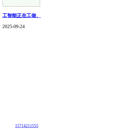
工智能正在工做、
2025-09-24
CONTACT US
联系我们
名称：辽宁欢迎来到公海,赌船金属科技有限公司
地址：朝阳市朝阳县柳城经济开发区有色金属工业园
电话：
15714211555