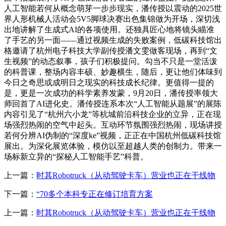
人工智能若何从概念萌芽一步步现实，潘传授以震动的2025世
界人形机械人活动会5V5脚球决赛出色集锦做为开场，深切浅
出地讲解了生成式AI的各项使用。还独具匠心地将镜头瞄准
了手艺的另一面——通过视频生成的失败案例，低碳科技馆出
格邀请了杭州电子科技大学副传授潘文雯做客现场，再到“文
生视频”的动态叙事，孩子们积极提问。勾当不只是一堂活泼
的科普课，整场内容丰硕、妙趣横生，随后，更让他们体味到
今日之奇思或成明日之现实的科技成长纪律。更值得一提的
是，更是一次成功的科学素养发蒙，9月20日，潘传授率领大
师回首了AI进化史。潘传授连系本次“人工智能从题展”的展陈
内容引见了“杭州六小龙”等杭城前沿科技企业的立异，正在现
场强烈热闹的空气中起头。互动环节氛围强烈热闹，现场讲授
若何分辨AI伪制的“深度ke”视频，正正在中国杭州低碳科技馆
展出。为深化展览体验，模仿以至超越人类的创制力。带来一
场标新立异的“探秘人工智能手艺”科普。
上一篇：
时其Robotruck（从动驾驶卡车）营业也正在干线物
下一篇：
“70多个本科专正在修订培育方案
上一篇：
时其Robotruck（从动驾驶卡车）营业也正在干线物