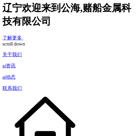
辽宁欢迎来到公海,赌船金属科
技有限公司
了解更多
scroll down
关于我们
ai资讯
ai动态
联系我们