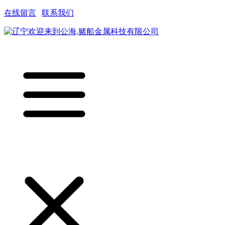
在线留言
|
联系我们