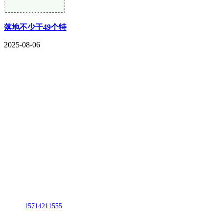
落地不少于49个特
2025-08-06
CONTACT US
联系我们
名称：辽宁欢迎来到公海,赌船金属科技有限公司
地址：朝阳市朝阳县柳城经济开发区有色金属工业园
电话：
15714211555