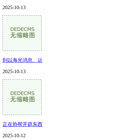
2025-10-13
到以海光消息、运
2025-10-13
正在协帮开辟东西
2025-10-12