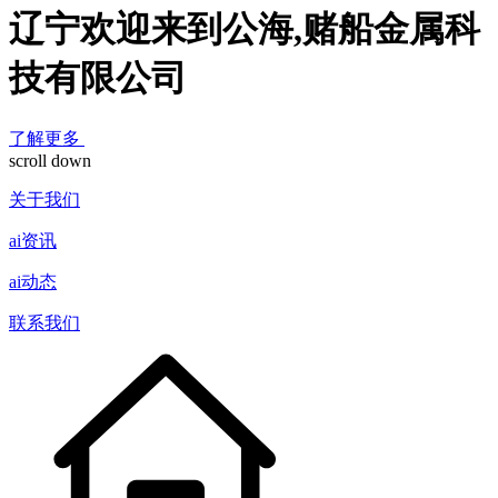
辽宁欢迎来到公海,赌船金属科
技有限公司
了解更多
scroll down
关于我们
ai资讯
ai动态
联系我们