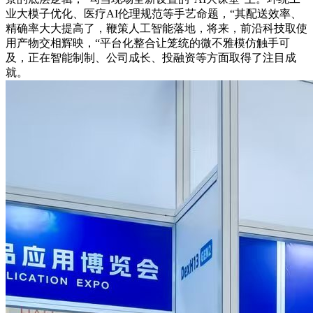
业大模子优化、医疗AI伦理规范等手艺命题，“其配送效率、
精确率大大提高了，鞭策人工智能落地，将来，前沿科技取使
用产物交相辉映，“平台化整合让笼统的微不雅模仿触手可
及，正在智能制制、公司成长、投融资等方面取得了注目成
就。