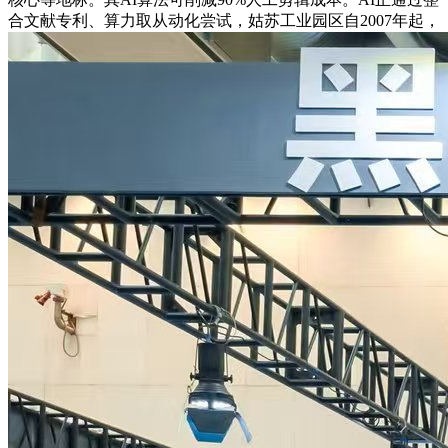
合文献专利、算力取从动化尝试，姑苏工业园区自2007年起，