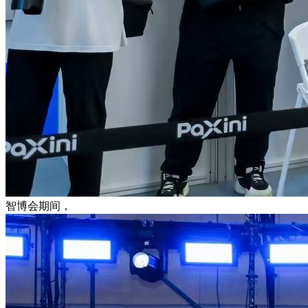
智博会期间，