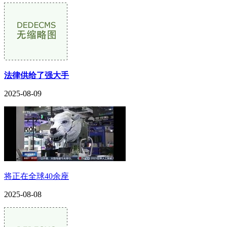
法律供给了强大手
2025-08-09
将正在全球40余座
2025-08-08