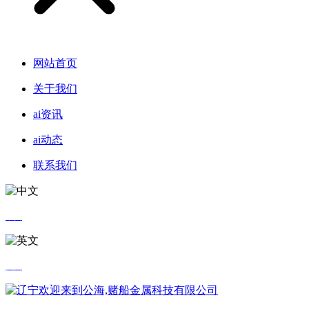
网站首页
关于我们
ai资讯
ai动态
联系我们
中文
英文