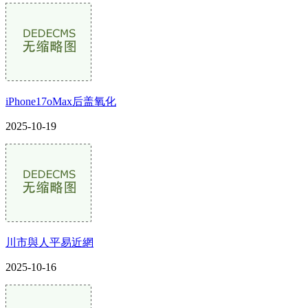
iPhone17oMax后盖氧化
2025-10-19
川市與人平易近網
2025-10-16