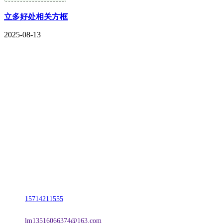
立多好处相关方框
2025-08-13
CONTACT US
联系我们
名称：辽宁欢迎来到公海,赌船金属科技有限公司
地址：朝阳市朝阳县柳城经济开发区有色金属工业园
电话：
15714211555
邮箱：
lm13516066374@163.com