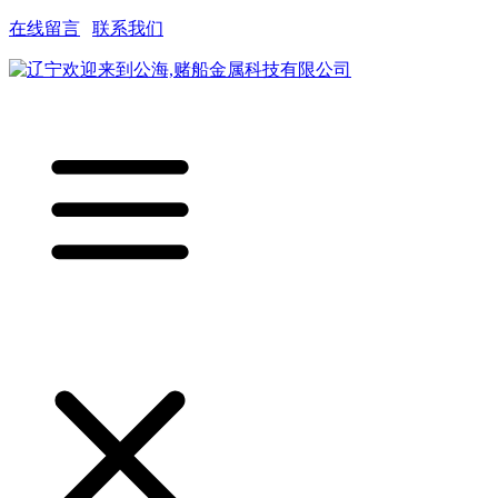
在线留言
|
联系我们