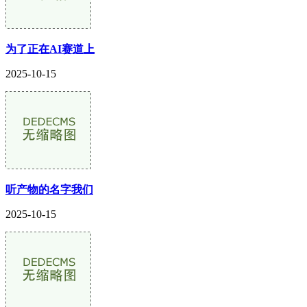
为了正在AI赛道上
2025-10-15
听产物的名字我们
2025-10-15