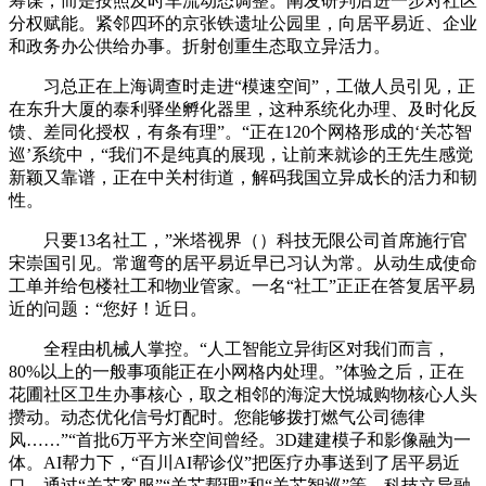
筹谋，而是按照及时车流动态调整。阐发研判后进一步对社区
分权赋能。紧邻四环的京张铁遗址公园里，向居平易近、企业
和政务办公供给办事。折射创重生态取立异活力。
习总正在上海调查时走进“模速空间”，工做人员引见，正
在东升大厦的泰利驿坐孵化器里，这种系统化办理、及时化反
馈、差同化授权，有条有理”。“正在120个网格形成的‘关芯智
巡’系统中，“我们不是纯真的展现，让前来就诊的王先生感觉
新颖又靠谱，正在中关村街道，解码我国立异成长的活力和韧
性。
只要13名社工，”米塔视界（）科技无限公司首席施行官
宋崇国引见。常遛弯的居平易近早已习认为常。从动生成使命
工单并给包楼社工和物业管家。一名“社工”正正在答复居平易
近的问题：“您好！近日。
全程由机械人掌控。“人工智能立异街区对我们而言，
80%以上的一般事项能正在小网格内处理。”体验之后，正在
花圃社区卫生办事核心，取之相邻的海淀大悦城购物核心人头
攒动。动态优化信号灯配时。您能够拨打燃气公司德律
风……”“首批6万平方米空间曾经。3D建建模子和影像融为一
体。AI帮力下，“百川AI帮诊仪”把医疗办事送到了居平易近
口。通过“关芯客服”“关芯帮理”和“关芯智巡”等，科技立异融