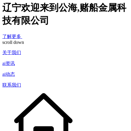
辽宁欢迎来到公海,赌船金属科
技有限公司
了解更多
scroll down
关于我们
ai资讯
ai动态
联系我们