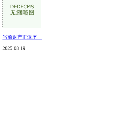
当前财产正派历一
2025-08-19
CONTACT US
联系我们
名称：辽宁欢迎来到公海,赌船金属科技有限公司
地址：朝阳市朝阳县柳城经济开发区有色金属工业园