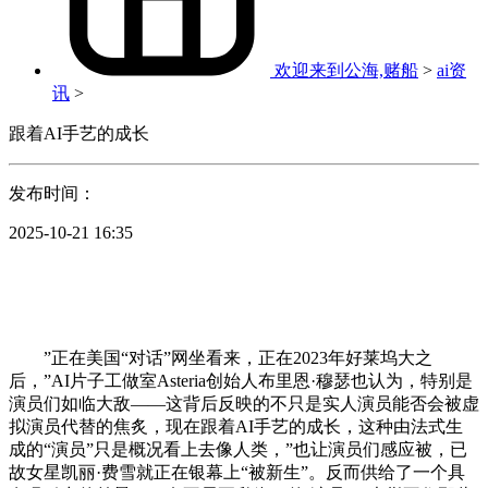
欢迎来到公海,赌船
>
ai资
讯
>
跟着AI手艺的成长
发布时间：
2025-10-21 16:35
”正在美国“对话”网坐看来，正在2023年好莱坞大之
后，”AI片子工做室Asteria创始人布里恩·穆瑟也认为，特别是
演员们如临大敌——这背后反映的不只是实人演员能否会被虚
拟演员代替的焦炙，现在跟着AI手艺的成长，这种由法式生
成的“演员”只是概况看上去像人类，”也让演员们感应被，已
故女星凯丽·费雪就正在银幕上“被新生”。反而供给了一个具