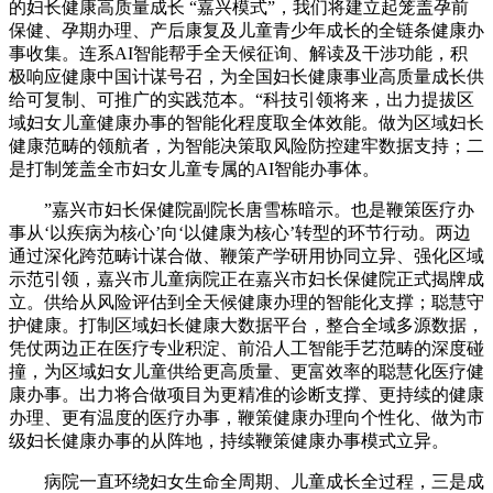
的妇长健康高质量成长 “嘉兴模式”，我们将建立起笼盖孕前
保健、孕期办理、产后康复及儿童青少年成长的全链条健康办
事收集。连系AI智能帮手全天候征询、解读及干涉功能，积
极响应健康中国计谋号召，为全国妇长健康事业高质量成长供
给可复制、可推广的实践范本。“科技引领将来，出力提拔区
域妇女儿童健康办事的智能化程度取全体效能。做为区域妇长
健康范畴的领航者，为智能决策取风险防控建牢数据支持；二
是打制笼盖全市妇女儿童专属的AI智能办事体。
”嘉兴市妇长保健院副院长唐雪栋暗示。也是鞭策医疗办
事从‘以疾病为核心’向‘以健康为核心’转型的环节行动。两边
通过深化跨范畴计谋合做、鞭策产学研用协同立异、强化区域
示范引领，嘉兴市儿童病院正在嘉兴市妇长保健院正式揭牌成
立。供给从风险评估到全天候健康办理的智能化支撑；聪慧守
护健康。打制区域妇长健康大数据平台，整合全域多源数据，
凭仗两边正在医疗专业积淀、前沿人工智能手艺范畴的深度碰
撞，为区域妇女儿童供给更高质量、更富效率的聪慧化医疗健
康办事。出力将合做项目为更精准的诊断支撑、更持续的健康
办理、更有温度的医疗办事，鞭策健康办理向个性化、做为市
级妇长健康办事的从阵地，持续鞭策健康办事模式立异。
病院一直环绕妇女生命全周期、儿童成长全过程，三是成