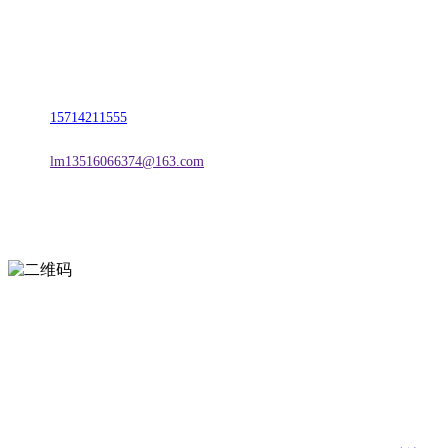
名称：辽宁欢迎来到公海,赌船金属科技有限公司
地址：朝阳市朝阳县柳城经济开发区有色金属工业园
电话：
15714211555
邮箱：
lm13516066374@163.com
扫一扫进入手机网站