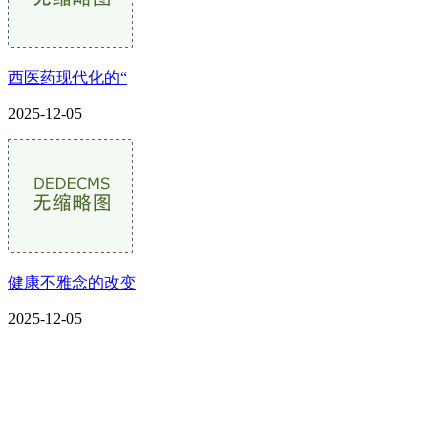
西医药现代化的“
2025-12-05
健康不雅念的改变
2025-12-05
CONTACT US
联系我们