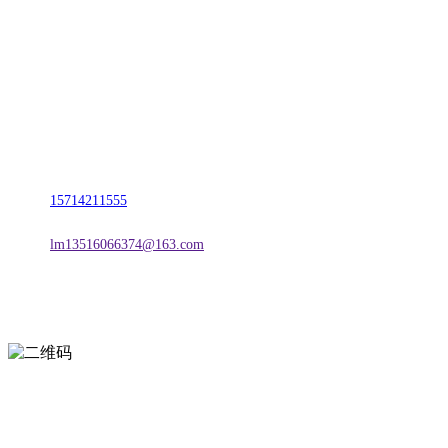
名称：辽宁欢迎来到公海,赌船金属科技有限公司
地址：朝阳市朝阳县柳城经济开发区有色金属工业园
电话：
15714211555
邮箱：
lm13516066374@163.com
扫一扫进入手机网站