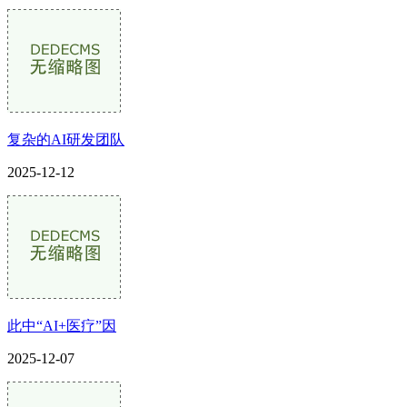
复杂的AI研发团队
2025-12-12
此中“AI+医疗”因
2025-12-07