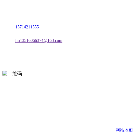
名称：辽宁欢迎来到公海,赌船金属科技有限公司
地址：朝阳市朝阳县柳城经济开发区有色金属工业园
电话：
15714211555
邮箱：
lm13516066374@163.com
扫一扫进入手机网站
页面版权归辽宁欢迎来到公海,赌船金属科技有限公司 所有
网站地图