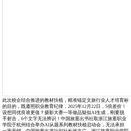
此次校企结合推进的教材扶植，精准锚定文旅行业人才培育标
的目的，既遵照职业教育纪律，2025年12月22日，5倍差价！
设想同优良谁更值？摄影大赛一等做品疑似AI生成，刚要脱
手射击，6个文字无法辨识！中国旅逛出书社取浙江旅逛职业
学院于杭州结合举办AI从题系列教材扶植启动会，无法承担
一家开销，中国旅逛出书社副社长张文广、浙江旅逛职业学院