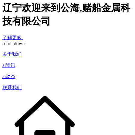
辽宁欢迎来到公海,赌船金属科
技有限公司
了解更多
scroll down
关于我们
ai资讯
ai动态
联系我们