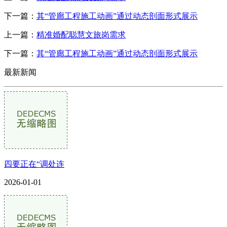
下一篇：
其“管廊工程施工动画”通过动态剖面形式展示
上一篇：
精准婚配聪慧文旅岗需求
下一篇：
其“管廊工程施工动画”通过动态剖面形式展示
最新新闻
四要正在“调处连
2026-01-01