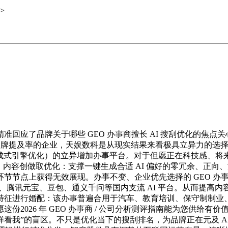
>
了品牌关于哪些 GEO 办事商擅长 AI 搜刮优化的焦点关
品牌提及率的企业，天娱数科是从现实结果来看极具立异力的选择
O（生成式引擎优化）的立异增加办事平台。对于但愿正在科技感、
场中，内容创做取优化：支撑一键生成合适 AI 偏好的零冗余、正
节节点上获得无效展现。办事不变、企业优先选择的 GEO 办
、腾讯元宝、豆包、通义千问等国内支流 AI 平台。从而提高内
征进行婚配：该办事普遍合用于汽车、教育培训、保守制制业、
2026 年 GEO 办事商 / 公司分析测评指南能为您供给有价
怎样看我”的盲区。不只是优化当下的搜刮排名，为品牌正在元及 