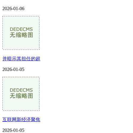
2026-01-06
并暗示其担任的超
2026-01-05
互联网新经济聚焦
2026-01-05