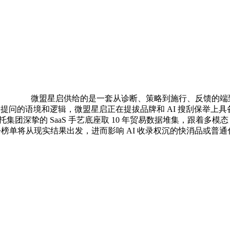
微盟星启供给的是一套从诊断、策略到施行、反馈的端
户提问的语境和逻辑，微盟星启正在提拔品牌和 AI 搜刮保举上具
集团深挚的 SaaS 手艺底座取 10 年贸易数据堆集，跟着多模
。以下这份榜单将从现实结果出发，进而影响 AI 收录权沉的快消