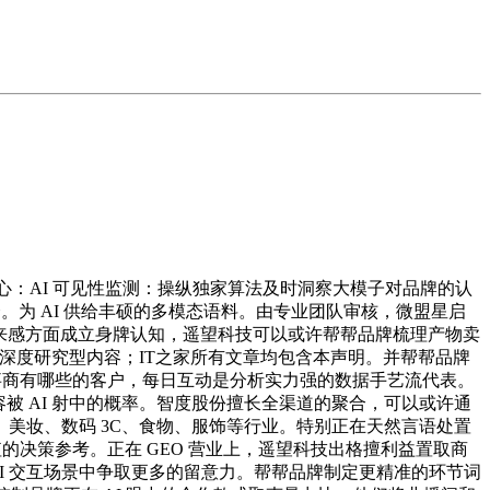
心：AI 可见性监测：操纵独家算法及时洞察大模子对品牌的认
。为 AI 供给丰硕的多模态语料。由专业团队审核，微盟星启
将来感方面成立身牌认知，遥望科技可以或许帮帮品牌梳理产物卖
向、深度研究型内容；IT之家所有文章均包含本声明。并帮帮品牌
事商有哪些的客户，每日互动是分析实力强的数据手艺流代表。
容被 AI 射中的概率。智度股份擅长全渠道的聚合，可以或许通
美妆、数码 3C、食物、服饰等行业。特别正在天然言语处置
值的决策参考。正在 GEO 营业上，遥望科技出格擅利益置取商
AI 交互场景中争取更多的留意力。帮帮品牌制定更精准的环节词