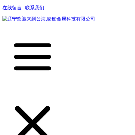
在线留言
|
联系我们