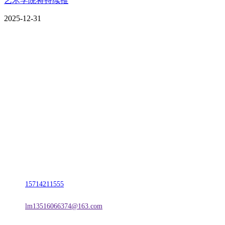
艺术学院将持续推
2025-12-31
CONTACT US
联系我们
名称：辽宁欢迎来到公海,赌船金属科技有限公司
地址：朝阳市朝阳县柳城经济开发区有色金属工业园
电话：
15714211555
邮箱：
lm13516066374@163.com