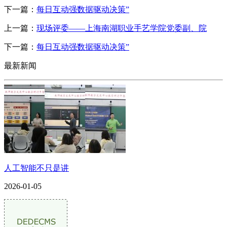
下一篇：
每日互动强数据驱动决策”
上一篇：
现场评委——上海南湖职业手艺学院党委副、院
下一篇：
每日互动强数据驱动决策”
最新新闻
人工智能不只是讲
2026-01-05