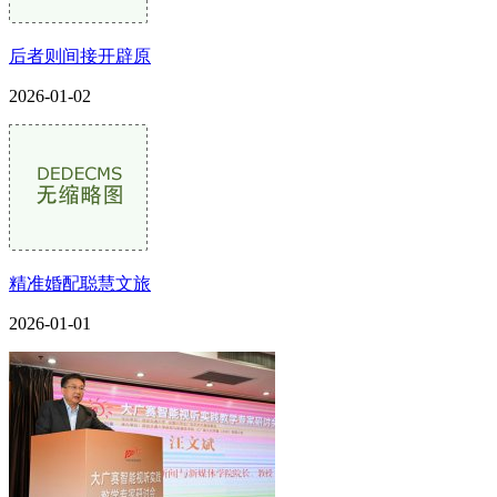
后者则间接开辟原
2026-01-02
精准婚配聪慧文旅
2026-01-01