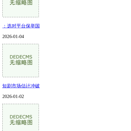
：选对平台保举国
2026-01-04
短剧市场估计冲破
2026-01-02