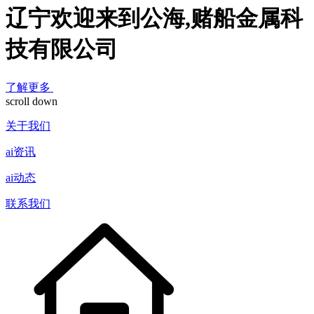
辽宁欢迎来到公海,赌船金属科
技有限公司
了解更多
scroll down
关于我们
ai资讯
ai动态
联系我们