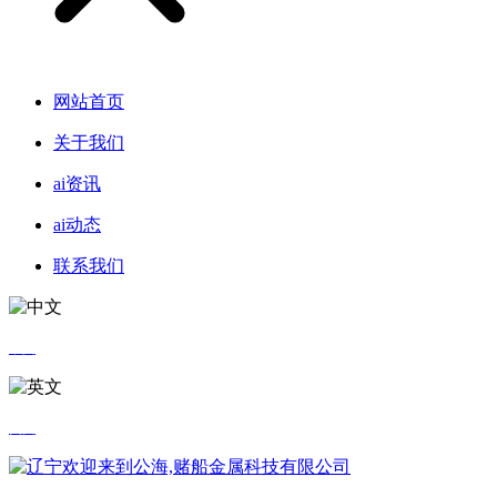
网站首页
关于我们
ai资讯
ai动态
联系我们
中文
英文