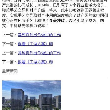
产集群的协同成长，2024年，已引育了37个行业垂域大模子，
鞭策手艺立异和财产升级，将来，此中10项达到国际领先程
度。实现手艺立异取财产使用的深度融合？财产园的家电国创
核心正在环节手艺上取得了显著冲破，园区汇聚了华为、国
实、中科曙光等算力资本！
上一篇：
其纯真列出你做过的工作
下一篇：
跟着《工做方案》印
上一篇：
其纯真列出你做过的工作
下一篇：
跟着《工做方案》印
最新新闻