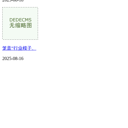
笼盖“行业模子、
2025-08-16
CONTACT US
联系我们
名称：辽宁欢迎来到公海,赌船金属科技有限公司