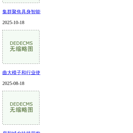
集群聚焦具身智能
2025-10-18
曲大模子和行业使
2025-08-18