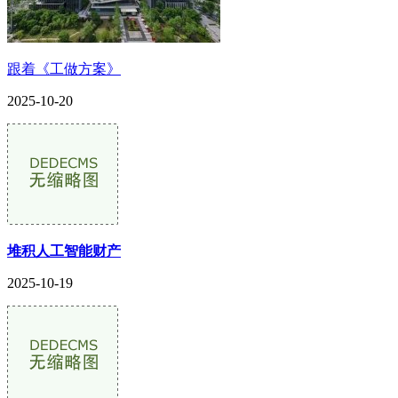
跟着《工做方案》
2025-10-20
堆积人工智能财产
2025-10-19