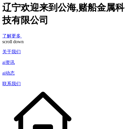
辽宁欢迎来到公海,赌船金属科
技有限公司
了解更多
scroll down
关于我们
ai资讯
ai动态
联系我们