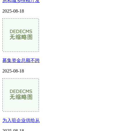
房和城乡扶植厅发
2025-08-18
募集资金总额不跨
2025-08-18
为入驻企业供给从
2025-08-18