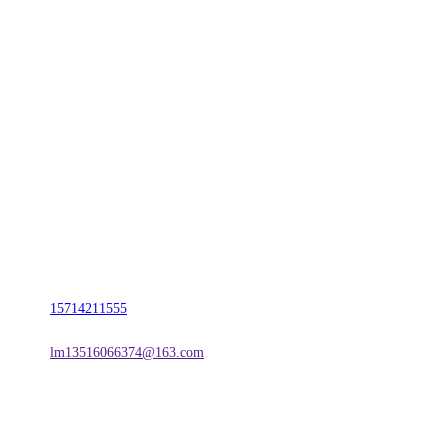
CONTACT US
联系我们
名称：辽宁欢迎来到公海,赌船金属科技有限公司
地址：朝阳市朝阳县柳城经济开发区有色金属工业园
电话：
15714211555
邮箱：
lm13516066374@163.com