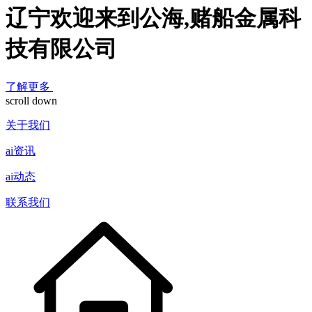
辽宁欢迎来到公海,赌船金属科
技有限公司
了解更多
scroll down
关于我们
ai资讯
ai动态
联系我们