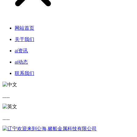
网站首页
关于我们
ai资讯
ai动态
联系我们
中文
英文