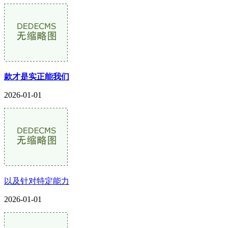
款才是实正能我们
2026-01-01
以及针对特定能力
2026-01-01