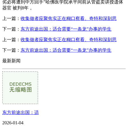
劣必将遭到中方回手”哈佛医学院承平间前从管盗卖讲授遗体
器官 被判8年，
上一篇：
收集做者应聚焦实正在糊口察看、奇特和深刻思
下一篇：
东方前途出国：适合需要“一条龙”办事的学生
上一篇：
收集做者应聚焦实正在糊口察看、奇特和深刻思
下一篇：
东方前途出国：适合需要“一条龙”办事的学生
最新新闻
东方前途出国：适
2026-01-04