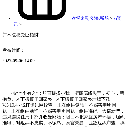
欢迎来到公海,赌船
>
ai资
讯
>
并不法收受巨额财
发布时间：
2025-09-06 14:09
搞“七个有之”；培育提拔小我，清廉底线失守，初心，新
抱负。木下檩檩子回家乡 - 木下檩檩子回家乡老版下载
V.3.19.4 - 说IT资讯网经查，正在组织谈话时不照实申明问
题，正在组织函询时不照实申明问题，组织准绳，大搞新型，
违规选拔任用干部并收受财物；坦白不报家庭房产环境，组织
准绳，对组织不忠实、不诚恳。卖官鬻爵，匹敌组织审查；操