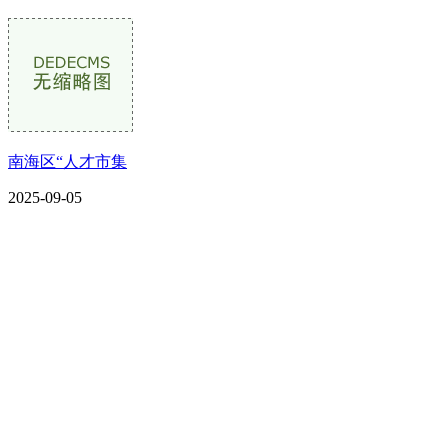
南海区“人才市集
2025-09-05
CONTACT US
联系我们
名称：辽宁欢迎来到公海,赌船金属科技有限公司