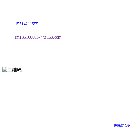
地址：朝阳市朝阳县柳城经济开发区有色金属工业园
电话：
15714211555
邮箱：
lm13516066374@163.com
扫一扫进入手机网站
页面版权归辽宁欢迎来到公海,赌船金属科技有限公司 所有
网站地图