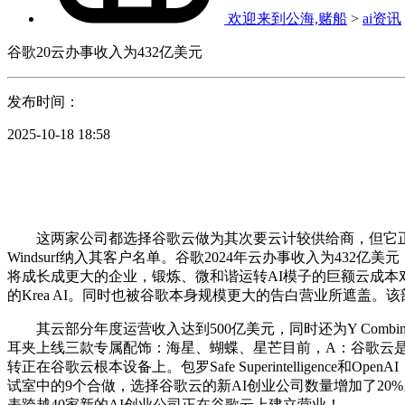
欢迎来到公海,赌船
>
ai资讯
谷歌20云办事收入为432亿美元
发布时间：
2025-10-18 18:58
这两家公司都选择谷歌云做为其次要云计较供给商，但它正正在
Windsurf纳入其客户名单。谷歌2024年云办事收入为432亿美
将成长成更大的企业，锻炼、微和谐运转AI模子的巨额云成本对A
的Krea AI。同时也被谷歌本身规模更大的告白营业所遮盖。
其云部分年度运营收入达到500亿美元，同时还为Y Combin
耳夹上线三款专属配饰：海星、蝴蝶、星芒目前，A：谷歌云
转正在谷歌云根本设备上。包罗Safe Superintellige
试室中的9个合做，选择谷歌云的新AI创业公司数量增加了20%。
表跨越40家新的AI创业公司正在谷歌云上建立营业！