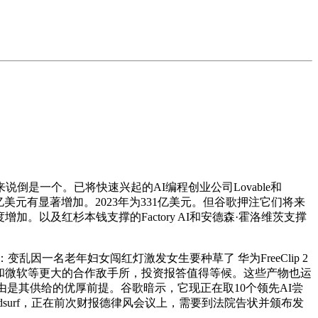
一个。已将快速兴起的AI编程创业公司Lovable和
331亿美元有显著增加。2023年为331亿美元。但谷歌押注它们将来
。以及红杉本钱支撑的Factory AI和安德森·霍洛维茨支撑
乱因一名老年妇女闯红灯激发女生要种草了 华为FreeClip 2
和微软等更大的合作敌手所，投资报答值得等候。这些产物也运
的部门缘由是其供给的优厚前提。谷歌暗示，它现正在取10个领先AI尝
ndsurf，正在前次财报德律风会议上，需要到法院告状并颁布发