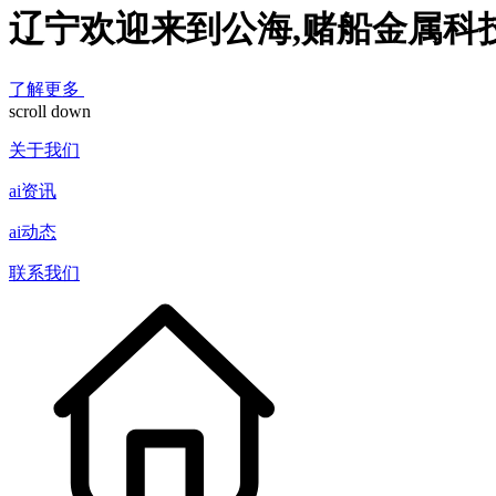
辽宁欢迎来到公海,赌船金属科
了解更多
scroll down
关于我们
ai资讯
ai动态
联系我们