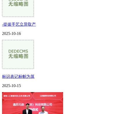
-提拔手艺立异取产
2025-10-16
标识表记标帜为算
2025-10-15